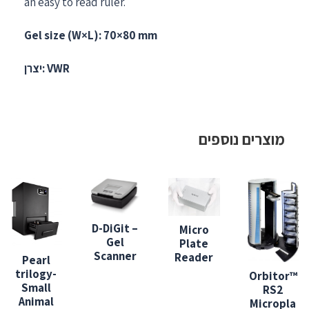
an easy to read ruler.
Gel size (W×L): 70×80 mm
יצרן: VWR
מוצרים נוספים
D-DiGit –
Micro
Gel
Plate
Scanner
Reader
Pearl
trilogy-
Orbitor™
Small
RS2
Animal
Micropla