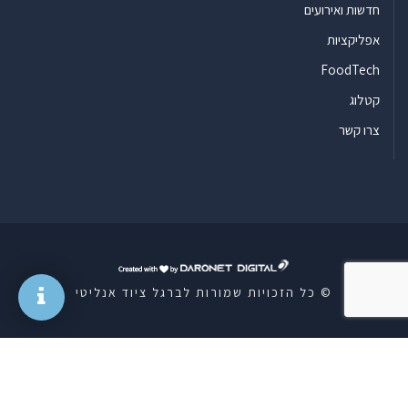
חדשות ואירועים
אפליקציות
FoodTech
קטלוג
צרו קשר
ד
ר
© כל הזכויות שמורות לברגל ציוד אנליטי
ו
נ
ט
ד
י