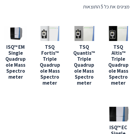
מציגים את כל ⁦5⁩ התוצאות
ISQ™ EM
TSQ
TSQ
TSQ
Single
Fortis™
Quantis™
Altis™
Quadrup
Triple
Triple
Triple
ole Mass
Quadrup
Quadrup
Quadrup
Spectro
ole Mass
ole Mass
ole Mass
meter
Spectro
Spectro
Spectro
meter
meter
meter
ISQ™ EC
Single