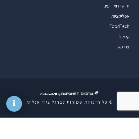
חדשות ואירועים
אפליקציות
FoodTech
קטלוג
צרו קשר
ד
ר
© כל הזכויות שמורות לברגל ציוד אנליטי
ו
נ
ט
ד
י