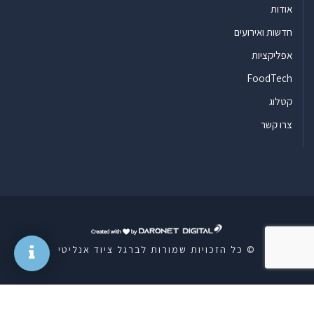
אודות
חדשות ואירועים
אפליקציות
FoodTech
קטלוג
צרו קשר
ד
ר
© כל הזכויות שמורות לברגל ציוד אנליטי
ו
נ
ט
ד