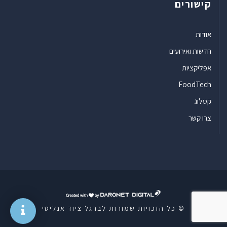
קישורים
אודות
חדשות ואירועים
אפליקציות
FoodTech
קטלוג
צרו קשר
ד
ר
© כל הזכויות שמורות לברגל ציוד אנליטי
ו