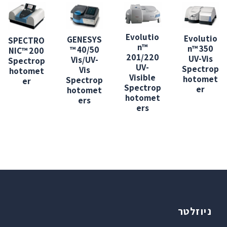
Evolutio
Evolutio
GENESYS
SPECTRO
n™
n™ 350
™ 40/50
NIC™ 200
201/220
UV-Vis
Vis/UV-
Spectrop
UV-
Spectrop
Vis
hotomet
Visible
hotomet
Spectrop
er
Spectrop
er
hotomet
hotomet
ers
ers
ניוזלטר