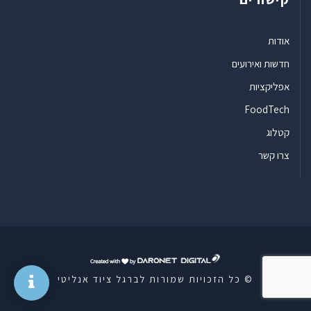
אודות
חדשות ואירועים
אפליקציות
FoodTech
קטלוג
צרו קשר
ד
ר
© כל הזכויות שמורות לברגל ציוד אנליטי
ו
נ