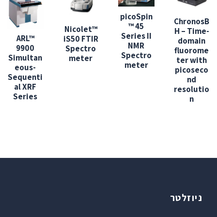
picoSpin
ChronosB
™ 45
Nicolet™
H – Time-
Series II
ARL™
iS50 FTIR
domain
NMR
9900
Spectro
fluorome
Spectro
Simultan
meter
ter with
meter
eous-
picoseco
Sequenti
nd
al XRF
resolutio
Series
n
ניוזלטר