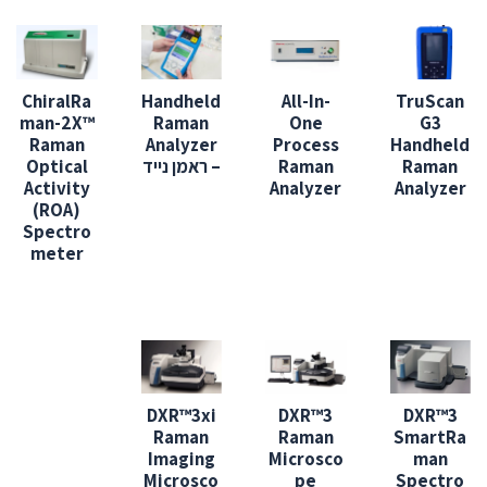
ChiralRa
Handheld
All-In-
TruScan
man-2X™
Raman
One
G3
Raman
Analyzer
Process
Handheld
Raman
Raman
– ראמן נייד
Optical
Activity
Analyzer
Analyzer
(ROA)
Spectro
meter
DXR™3xi
DXR™3
DXR™3
Raman
Raman
SmartRa
Imaging
Microsco
man
Microsco
pe
Spectro