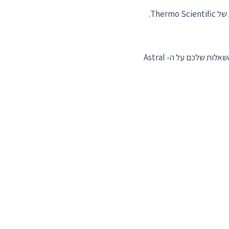
בנוסף, אם אתם מתחום הפרוטאומיקה או המטבולומיקה, יצטרף אלינו השנה גם אבנר גולן בשביל לענות על השאלות שלכם על ה- Astral