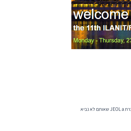
המיקרוסקופ האלקטרוני השולחני שלנו (ולשמוע על כל המיקרוסקופים האלקטרונים- SEM, TEM של חברת JEOL a שאותם לא נביא