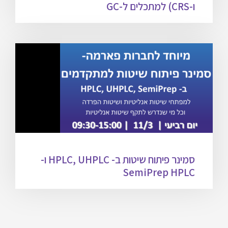
ו-CRS) למתכלים ל-GC
סמינר פיתוח שיטות ב- HPLC, UHPLC ו-
SemiPrep HPLC