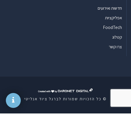
חדשות ואירועים
אפליקציות
FoodTech
קטלוג
צרו קשר
ד
ר
© כל הזכויות שמורות לברגל ציוד אנליטי
ו
נ
ט
ד